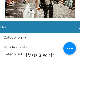
Blog
Catégorie 1
Tous les posts
Posts à venir
Catégorie 1
Catégorie 2
Découvrez d'autres catégories de
ce blog ou revenez plus tard.
Retour en haut de la page
Les Mariages by Virginie
Charte qualité - Mentions légales
- Crédits@2018 par Virginie